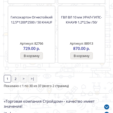
ДВП (1,22*2,71*5,5) MDF
Фанера 18мм 1,525*1,525
двусторонняя /17кг/ /84/
Артикул: 81815
Артикул: 81860
690.00 р.
2050.00 р.