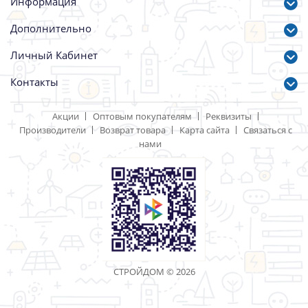
Кнауф Супер пол 20мм
Фанера 8мм
600*1200 /74 шт
1,525*1,525/50шт/
Артикул: 82620
Артикул: 79719
600.00 р.
930.00 р.