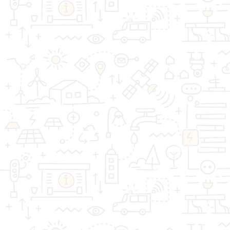
Гипсокартон Огнестойкий
ГВЛ ВЛ 10 мм УРАЛ-ГИПС-
12,5*1200*2500 / 50 KHAUF
КНАУФ 1,2*2,5м /50/
Артикул: 82766
Артикул: 88913
729.00 р.
870.00 р.
1
2
>
>|
Показано с 1 по 30 из 37 (всего 2 страниц)
«Торговая компания Стройдом» - качество имеет
значение!
Информация
Дополнительно