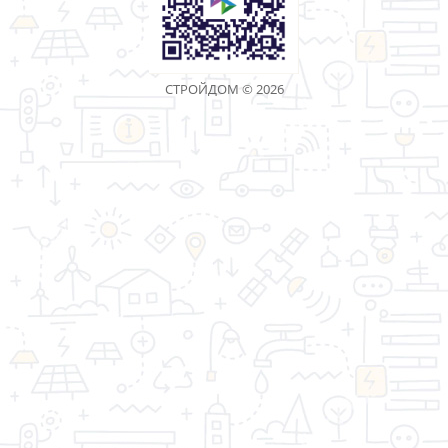
1
2
3
4
5
6
7
8
>
>|
Показано с 1 по 30 из 216 (всего 8 страниц)
«Торговая компания Стройдом» - качество имеет
значение!
Информация
Дополнительно
Личный Кабинет
Контакты
Акции
Оптовым покупателям
Реквизиты
Производители
Возврат товара
Карта сайта
Связаться с
нами