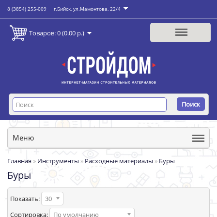
8 (3854) 255-009
г.Бийск, ул.Мамонтова, 22/4
Товаров: 0 (0.00 р.)
Поиск
Меню
Главная
»
Инструменты
»
Расходные материалы
»
Буры
Буры
Показать:
30
Сортировка:
По умолчанию