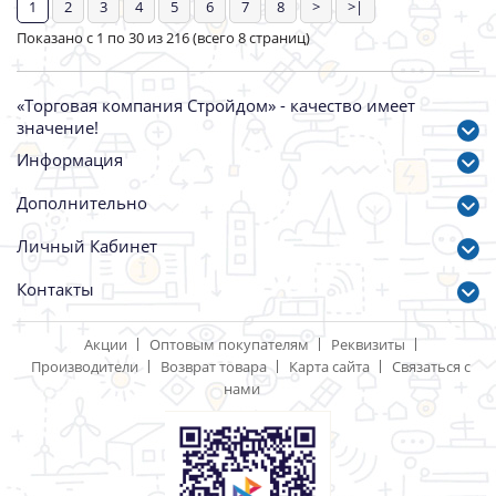
Бур по бетону
Бур по бетону
SDS+10х140/210мм Matrix
SDS+12х90/160мм Matrix
70650
Артикул: 68074
Артикул: 68071
199.00 р.
153.00 р.
Бур по бетону SDS+12x600
MATRIX
Артикул: 68075
345.00 р.