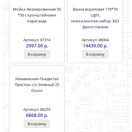
PRO 56,5х42,5 + "Соната,
0,4мм. вып. 1-1/2 с отв без
Версия, Pro" белый (г.
сифона Юкинокс 658741
Воротынск)
Артикул: 82301
Артикул: 82955
4205.00 р.
1252.00 р.
Мойка нерж. Наклад. 80*60
Унитаз-компакт Лира
Левая 0,5мм. с отв без
Синий (армат+сиденье)
сифона Юкинокс
выпуск кос. Rosa (КСФ)
Артикул: 84853
Артикул: 86253
2293.00 р.
10400.00 р.