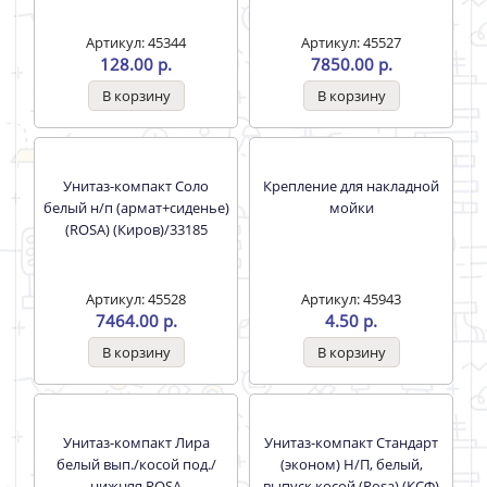
Лента Бордюрная Большая
Лента Бордюрная
3,35м*60ммTexlock
Маленькая
VieirTLВ60
3,35м*38ммTexlock TL38
Артикул: 44587
Артикул: 44588
500.00 р.
411.00 р.
Унитаз-компакт Рио белый
ROSA (армат+сиденье)
вып./горизонт. Киров