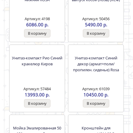
Артикул: 45527
7850.00 р.
Заглушка для
умывальника хром
Унитаз-компакт Соло
Артикул: 45344
белый н/п (армат+сиденье)
128.00 р.
(ROSA) (Киров)/33185
Артикул: 45528
7464.00 р.
Крепление для накладной
Унитаз-компакт Лира
мойки
белый вып./косой под./
нижняя ROSA