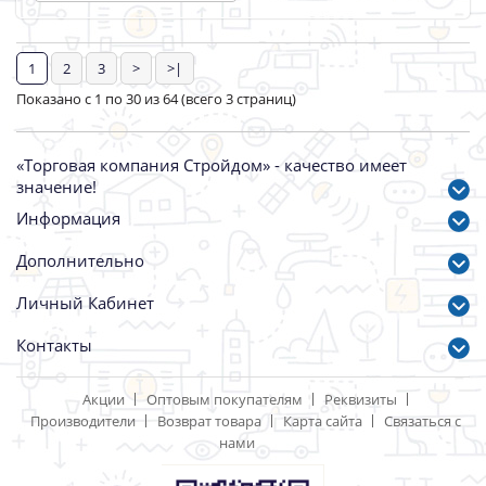
Унитаз-компакт ЦОП
Мойка Эмалированная 50
армат. с кнопкой +сиденье
*50 с кронштейнами
нижн подвод Универс
Караганда
Дорогино
Артикул: 86640
Артикул: 87314
6000.00 р.
2997.00 р.
Ванна акриловая 170*70
Умывальник-Пьедестал
Light,
Престиж с/о Зелёный 25
ножки,монтаж.набор, БЕЗ
Оскол
фронт.панели
Артикул: 88064
Артикул: 88255
14439.00 р.
6868.00 р.