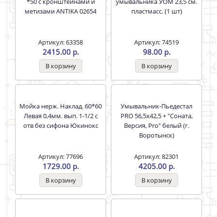
Артикул: 45943
Артикул: 4198
4.50 р.
6086.00 р.
Унитаз-компакт Стандарт
Унитаз-компакт Рио Синий
(эконом) Н/П, белый,
кракелюр Киров
выпуск косой (Rosa) (КСФ)
Артикул: 50456
Артикул: 57484
5490.00 р.
13993.00 р.
Унитаз-компакт Синий
Мойка Эмалированная 50
декор (армат+поли/
*50 с кронштейнами и
пропилен. сиденье) Rosa
метизами ANTIKA 02654