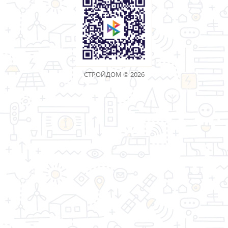
1
2
3
>
>|
Показано с 1 по 30 из 64 (всего 3 страниц)
«Торговая компания Стройдом» - качество имеет
значение!
Информация
Дополнительно
Личный Кабинет
Контакты
Акции
Оптовым покупателям
Реквизиты
Производители
Возврат товара
Карта сайта
Связаться с
нами