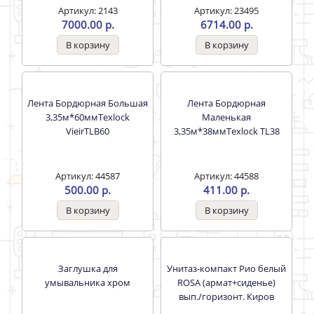
Унитаз-компакт
Унитаз-компакт ОБЬ
Воротынский белый
(арм.+сиденье) Вып. Кос.,
(армат+сиденье) г.
подвод./нижняя универсал
Воротынск (Santeri)
Артикул: 2143
Артикул: 23495
7000.00 р.
6714.00 р.