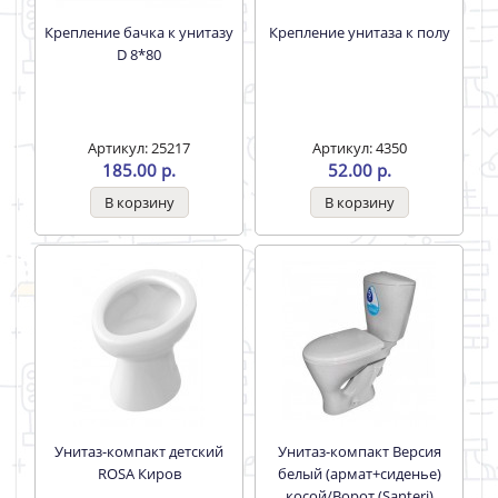
Крепление бачка к унитазу
Крепление унитаза к полу
D 8*80
Артикул: 25217
Артикул: 4350
185.00 р.
52.00 р.
Унитаз-компакт детский
Унитаз-компакт Версия
ROSA Киров
белый (армат+сиденье)
косой/Ворот.(Santeri)