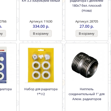
КН 3.3 500(640)мм белый
радиатора с дюбелем
180х7 бел. плоский
(Нова)
0766
Артикул: 11630
Артикул: 28705
р.
334.00 р.
27.00 р.
Набор для радиатора
Ниппель
1*1/2
соединительный 1" для
Алюм. радиаторов