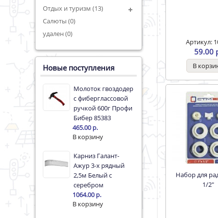
Отдых и туризм (13)
Салюты (0)
удален (0)
Артикул: 1
59.00 
Новые поступления
Молоток гвоздодер
с фиберглассовой
ручкой 600г Профи
Бибер 85383
465.00 р.
Карниз Галант-
Ажур 3-х рядный
Набор для радиатора
2,5м Белый с
1/2"
серебром
1064.00 р.