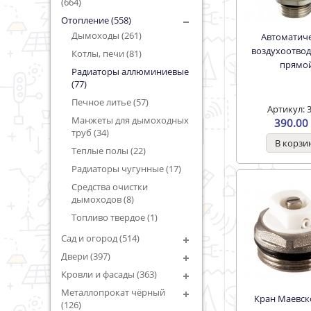
(664)
Отопление (558)
Дымоходы (261)
Автоматический
воздухоотвод
Котлы, печи (81)
прямо
Радиаторы аллюминиевые
(77)
Печное литье (57)
Артикул: 
Манжеты для дымоходных
390.00 
труб (34)
Теплые полы (22)
Радиаторы чугунные (17)
Средства очистки
дымоходов (8)
Топливо твердое (1)
Сад и огород (514)
Двери (397)
Кровли и фасады (363)
Металлопрокат чёрный
Кран Маевск
(126)