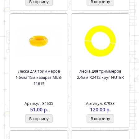
100м круг оранжевый
10м круг,метал
Бобина STURM!
корд,блистер STURM!
Артикул: 76677
Артикул: 76675
569.00 р.
225.00 р.
Леска для триммеров
Леска для триммеров
1,6мм 15м квадрат MLB-
2,4мм R2412 круг HUTER
11615