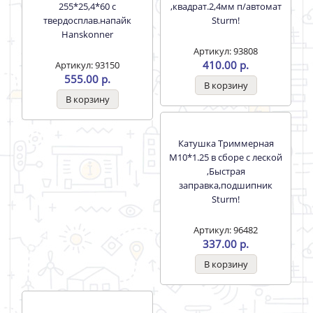
Леска для триммеров
Леска для триммеров
3,0мм GT3535-3.0-SТ-15 15м
2,4ммGT3535-2.4-8-15 15м
пильный зуб,черный
Звезда оранж картон
картон STURM!
STURM!
Артикул: 92681
Артикул: 92785
205.00 р.
81.00 р.