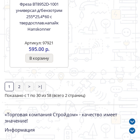
Фреза ВТ8952D-1000
Катушка Триммерная
универсал д/бензотрим
М10*1.25 в сборе с леской
255*25,4*60 с
,квадрат.2,4мм п/автомат
твердосплав.напайк
Sturm!
Hanskonner
Артикул: 93808
410.00 р.
Артикул: 93150
555.00 р.