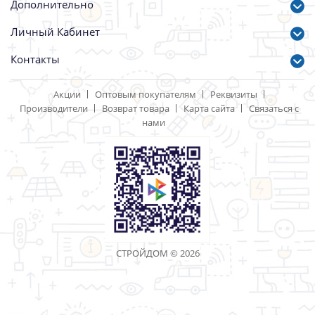
Катушка Триммерная
Фреза ВТ8952D-1001
М10*1.25 в сборе с леской
универсал д/бензотрим
,Быстрая
255*25,4*60 с
заправка,подшипник
твердосплав.напайк
Sturm!
Hanskonner
Артикул: 96482
Артикул: 97921
337.00 р.
595.00 р.
1
2
>
>|
Показано с 1 по 30 из 58 (всего 2 страниц)
«Торговая компания Стройдом» - качество имеет
значение!
Информация