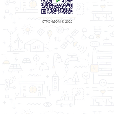
Показано с 1 по 30 из 115 (всего 4 страниц)
«Торговая компания Стройдом» - качество имеет
значение!
Информация
Дополнительно
Личный Кабинет
Контакты
Акции
Оптовым покупателям
Реквизиты
Производители
Возврат товара
Карта сайта
Связаться с
нами