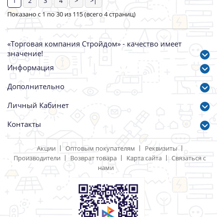
Угол ПНД 20-1/2 Внут
Угол ПНД 20-1/2 Нар
Артикул: 18445
Артикул: 31075
37.00 р.
39.00 р.
1
2
3
4
>
>|