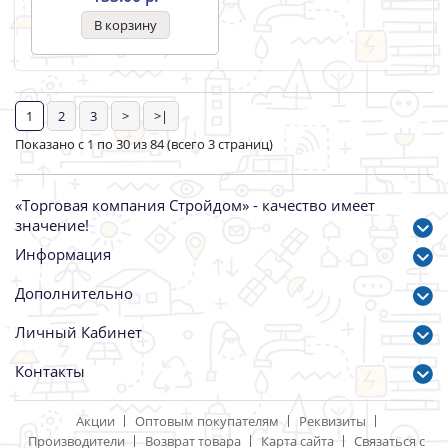
Сетка садовая
Сетка от птиц 3м*5м
пластмассовая 1,5м*10м
ячейка 30*30м
15*15 зелен.
Артикул: 51207
Артикул: 30312
1337.00 р.
133.00 р.
1
2
3
>
>|