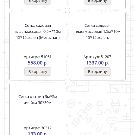
1996.00 р.
1159.00 р.
Сетка
Сетка садовая
мет.свар.25*50*1,6мм
пластмассовая 0,5м*10м
оцинк.1000мм*30м/
15*15 зелен (Мегаспан)
зверовод/
Артикул: 50556
Артикул: 51061
275.00 р.
558.00 р.