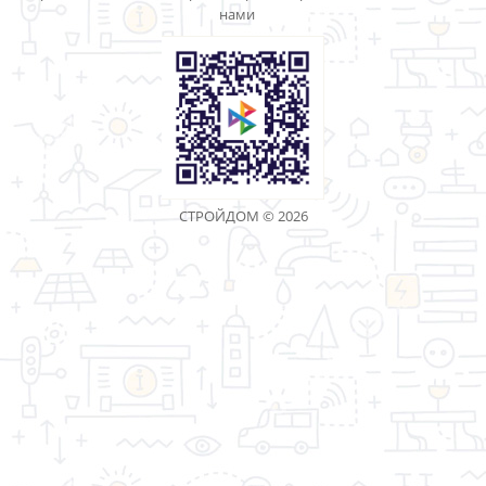
Показано с 1 по 30 из 84 (всего 3 страниц)
«Торговая компания Стройдом» - качество имеет
значение!
Информация
Дополнительно
Личный Кабинет
Контакты
Акции
Оптовым покупателям
Реквизиты
Производители
Возврат товара
Карта сайта
Связаться с
нами