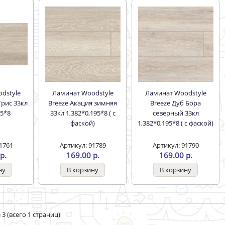
Ламинат Woodstyle
Ламинат Woodstyle
Грис 33кл
Breeze Акация зимняя
Breeze Дуб Бора
95*8
33кл 1,382*0,195*8 ( с
северный 33кл
фаской)
1,382*0,195*8 ( с фаской)
1761
Артикул: 91789
Артикул: 91790
р.
169.00 р.
169.00 р.
 3 (всего 1 страниц)