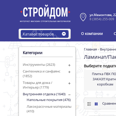
ул.Мамонтова, 2
8 (3854) 255-009
О компании
С
Каталог товаров
Главная
»
Внутренн
Категории
Ламинат/Па
Инструменты (2623)
Выберите подкат
Сантехника и санфаянс
Плитка ПВХ П
(1852)
ЗАКАЗ!!! Крат
Товары для дома /
коробкам
Интерьер (1779)
Внутренняя отделка (1640)
Напольные покрытия (476)
Сравнен
Лакокрасочные материалы
(410)