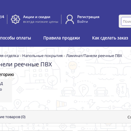
2/4
Акции и скидки
Регистрация
всегда низкие цены
Войти
пособы оплаты
Правила продажи
Как сделать заказ
яя отделка
»
Напольные покрытия
»
Ламинат/Панели реечные ПВХ
нели реечные ПВХ
егорию
ОД
но
ие товаров (0)
С