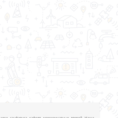
ники, санфаянса, кафеля, межкомнатных дверей. Наша