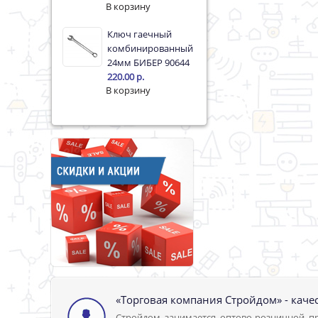
Ключ гаечный
комбинированный
24мм БИБЕР 90644
220.00 р.
«Торговая компания Стройдом» - каче
Стройдом занимается оптово-розничной пр