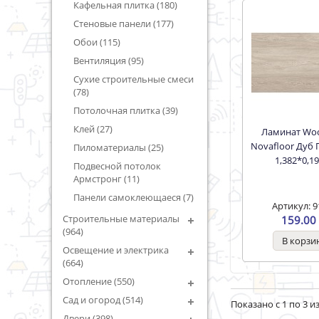
Кафельная плитка (180)
Стеновые панели (177)
Обои (115)
Вентиляция (95)
Сухие строительные смеси
(78)
Потолочная плитка (39)
Клей (27)
Ламинат Woodstyle
Novafloor Дуб 
Пиломатериалы (25)
1,382*0,1
Подвесной потолок
Армстронг (11)
Панели самоклеющаеся (7)
Артикул: 9
Строительные материалы
159.00 
(964)
Освещение и электрика
(664)
Отопление (550)
Сад и огород (514)
Показано с 1 по 3 из
Двери (398)