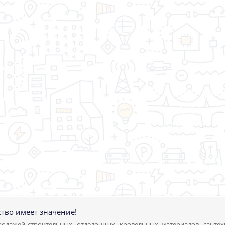
ство имеет значение!
одажей строительных, отделочных, кровельных материалов, сантех