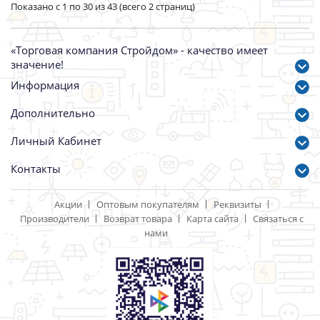
Обои 1,06*10м 10968-04
Обои 1,06*10м 10968-07
PaintWall Артекс/6
PaintWall Артекс/6
Артикул: 106196
Артикул: 106198
1490.00 р.
1490.00 р.
1
2
>
>|
Показано с 1 по 30 из 43 (всего 2 страниц)