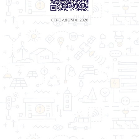
«Торговая компания Стройдом» - качество имеет
значение!
Информация
Дополнительно
Личный Кабинет
Контакты
Акции
Оптовым покупателям
Реквизиты
Производители
Возврат товара
Карта сайта
Связаться с
нами