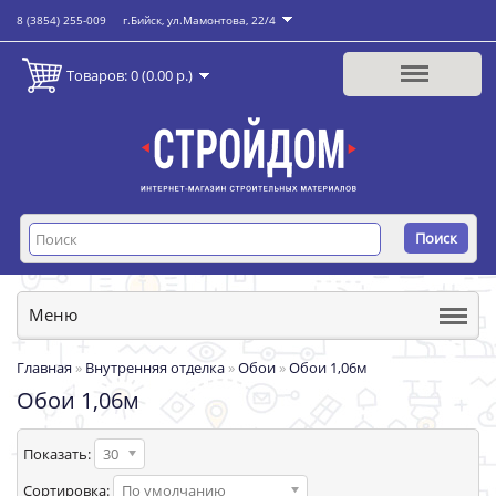
8 (3854) 255-009
г.Бийск, ул.Мамонтова, 22/4
Товаров: 0 (0.00 р.)
Поиск
Меню
Главная
»
Внутренняя отделка
»
Обои
»
Обои 1,06м
Обои 1,06м
Показать:
30
Сортировка:
По умолчанию