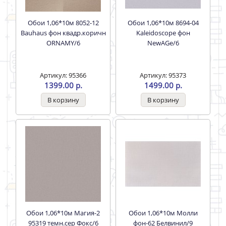
Обои 1,06*10м 8052-12
Обои 1,06*10м 8694-04
Bauhaus фон квадр.коричн
Kaleidoscope фон
ORNAMY/6
NewAGe/6
Артикул: 95366
Артикул: 95373
1399.00 р.
1499.00 р.
Обои 1,06*10м Магия-2
Обои 1,06*10м Молли
95319 темн.сер Фокс/6
фон-62 Белвинил/9